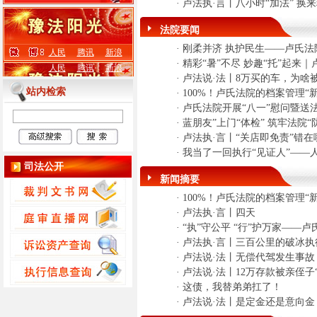
·
卢法执·言丨八小时“加法” 换来
法院要闻
·
刚柔并济 执护民生——卢氏法
人民
腾讯
新浪
·
精彩“暑”不尽 妙趣“托”起来
人民
腾讯
新浪
·
卢法说·法丨8万买的车，为啥
站内检索
·
100%！卢氏法院的档案管理“
·
卢氏法院开展“八一”慰问暨送
·
蓝朋友”上门“体检” 筑牢法院“
·
卢法执·言丨“关店即免责”错
·
我当了一回执行“见证人”——
司法公开
新闻摘要
·
100%！卢氏法院的档案管理“
·
卢法执·言丨四天
·
“执”守公平 “行”护万家——
·
卢法执·言丨三百公里的破冰执
·
卢法说·法丨无偿代驾发生事故
·
卢法说·法丨12万存款被亲侄子
·
这债，我替弟弟扛了！
·
卢法说·法丨是定金还是意向金