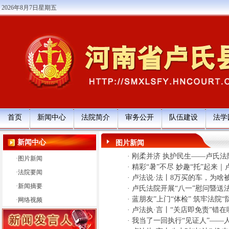
2026年8月7日星期五
首页
新闻中心
法院简介
审务公开
队伍建设
法学
新闻中心
图片新闻
·
刚柔并济 执护民生——卢氏法
·
图片新闻
·
精彩“暑”不尽 妙趣“托”起来
·
法院要闻
·
卢法说·法丨8万买的车，为啥
·
新闻摘要
·
卢氏法院开展“八一”慰问暨送
·
蓝朋友”上门“体检” 筑牢法院“
·
网络视频
·
卢法执·言丨“关店即免责”错
·
我当了一回执行“见证人”——