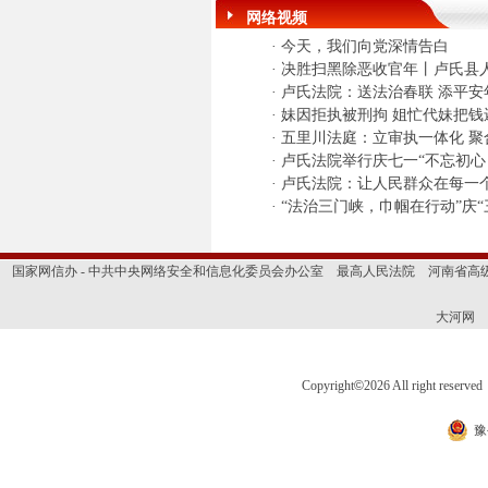
网络视频
·
今天，我们向党深情告白
·
决胜扫黑除恶收官年丨卢氏县
·
卢氏法院：送法治春联 添平安
·
妹因拒执被刑拘 姐忙代妹把钱
·
五里川法庭：立审执一体化 聚
·
卢氏法院举行庆七一“不忘初心
·
卢氏法院：让人民群众在每一
·
“法治三门峡，巾帼在行动”庆“
国家网信办 - 中共中央网络安全和信息化委员会办公室
最高人民法院
河南省高
大河网
Copyright
©
2026 All right 
豫