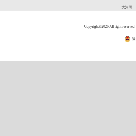
大河网
Copyright
©
2026 All right 
豫