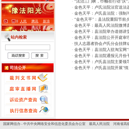
·
“法治三门峡，巾帼在行动”庆“
·
金色天平：卢氏法院法官送法进校
·
金色天平：卢氏县法院：强制
·
“金色天平”：县法院重阳节前
人民
腾讯
新浪
·
金色天平：最高人民法院微博
人民
腾讯
新浪
·
金色天平：县法院举办道德讲堂
站内检索
·
金色天平：县法院公开开庭审
·
扶人志愿者协会卢氏分会挂牌
·
金色天平：县法院入驻淘宝网“
·
金色天平：县法院通报元月份
·
金色天平：卢氏县法院主要领
司法公开
·
金色天平：卢氏县法院开展“情
国家网信办 - 中共中央网络安全和信息化委员会办公室
最高人民法院
河南省高