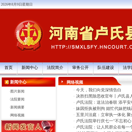
2026年8月9日星期日
首页
新闻中心
法院简介
审务公开
队伍建设
法学
新闻中心
网络视频
·
今天，我们向党深情告白
·
图片新闻
·
决胜扫黑除恶收官年丨卢氏县
·
法院要闻
·
卢氏法院：送法治春联 添平安
·
新闻摘要
·
妹因拒执被刑拘 姐忙代妹把钱
·
五里川法庭：立审执一体化 聚
·
网络视频
·
卢氏法院举行庆七一“不忘初心
·
卢氏法院：让人民群众在每一