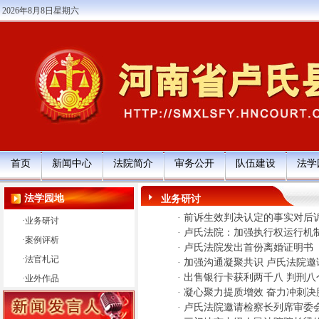
2026年8月8日星期六
首页
新闻中心
法院简介
审务公开
队伍建设
法学
法学园地
业务研讨
·
前诉生效判决认定的事实对后
·
业务研讨
·
卢氏法院：加强执行权运行机
·
案例评析
·
卢氏法院发出首份离婚证明书
·
法官札记
·
加强沟通凝聚共识 卢氏法院邀
·
出售银行卡获利两千八 判刑八
·
业外作品
·
凝心聚力提质增效 奋力冲刺决
·
卢氏法院邀请检察长列席审委会