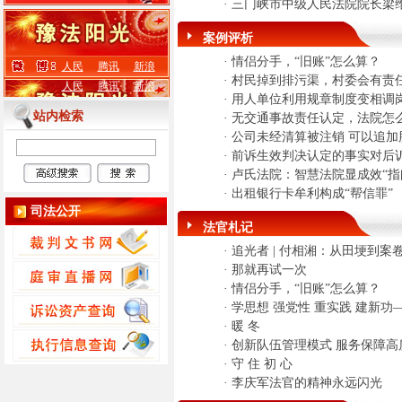
·
三门峡市中级人民法院院长梁
案例评析
·
情侣分手，“旧账”怎么算？
人民
腾讯
新浪
·
村民掉到排污渠，村委会有责
人民
腾讯
新浪
·
用人单位利用规章制度变相调
站内检索
·
无交通事故责任认定，法院怎
·
公司未经清算被注销 可以追加
·
前诉生效判决认定的事实对后
·
卢氏法院：智慧法院显成效“指
·
出租银行卡牟利构成“帮信罪”
司法公开
法官札记
·
追光者 | 付相湘：从田埂到案卷
·
那就再试一次
·
情侣分手，“旧账”怎么算？
·
学思想 强党性 重实践 建新功
·
暖 冬
·
创新队伍管理模式 服务保障高质
·
守 住 初 心
·
李庆军法官的精神永远闪光