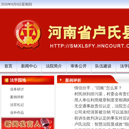
2026年8月6日星期四
首页
新闻中心
法院简介
审务公开
队伍建设
法学
法学园地
案例评析
·
情侣分手，“旧账”怎么算？
·
业务研讨
·
村民掉到排污渠，村委会有责
·
案例评析
·
用人单位利用规章制度变相调
·
法官札记
·
无交通事故责任认定，法院怎
·
公司未经清算被注销 可以追加
·
业外作品
·
前诉生效判决认定的事实对后
·
卢氏法院：智慧法院显成效“指