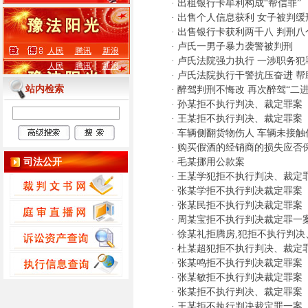
·
出租银行卡牟利构成“帮信罪”
·
出售个人信息获利 女子被判缓
·
出售银行卡获利两千八 判刑八
·
卢氏一男子暴力袭警被判刑
人民
腾讯
新浪
·
卢氏法院强力执行 一涉职务犯
人民
腾讯
新浪
·
卢氏法院执行干警抗压奋进 帮
站内检索
·
醉驾判刑不悔改 再次醉驾“二进
·
孙某拒不执行判决、裁定罪案
·
王某拒不执行判决、裁定罪案
·
车辆侧翻货物伤人 车辆未接触
·
购买假酒的经销商的损失应否
司法公开
·
毛某挪用公款案
·
王某学犯拒不执行判决、裁定
·
张某学拒不执行判决裁定罪案
·
张某民拒不执行判决裁定罪案
·
周某宝拒不执行判决裁定罪一
·
徐某礼拒腾房,犯拒不执行判决
·
杜某超犯拒不执行判决、裁定
·
张某鸣拒不执行判决裁定罪案
·
张某敏拒不执行判决裁定罪案
·
张某拒不执行判决、裁定罪案
·
王某拒不执行判决裁定罪一案