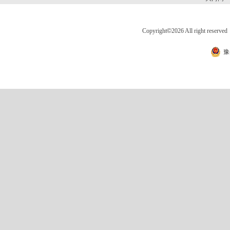
Copyright
©
2026 All right 
豫