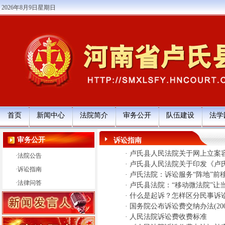
2026年8月9日星期日
首页
新闻中心
法院简介
审务公开
队伍建设
法学
审务公开
诉讼指南
·
卢氏县人民法院关于网上立案
·
法院公告
·
卢氏县人民法院关于印发《卢
·
诉讼指南
·
卢氏法院：诉讼服务“阵地”前移
·
法律问答
·
卢氏县法院：“移动微法院”让
·
什么是起诉？怎样区分民事诉
·
国务院公布诉讼费交纳办法(200
·
人民法院诉讼费收费标准