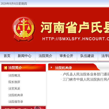
2026年8月6日星期四
首页
新闻中心
法院简介
审务公开
队伍建设
法学
法院简介
法院机构录
·
卢氏县人民法院各业务部门通
·
法院概况
·
三门峡市中级人民法院执行局
·
院长致辞
·
法官风采
·
法院机构录
·
法院领导录