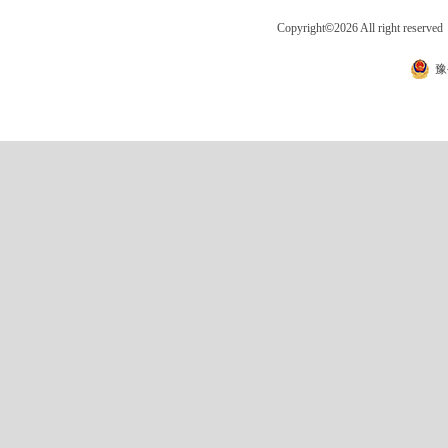
Copyright
©
2026 All right 
豫