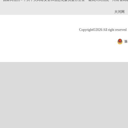
大河网
Copyright
©
2026 All right 
豫