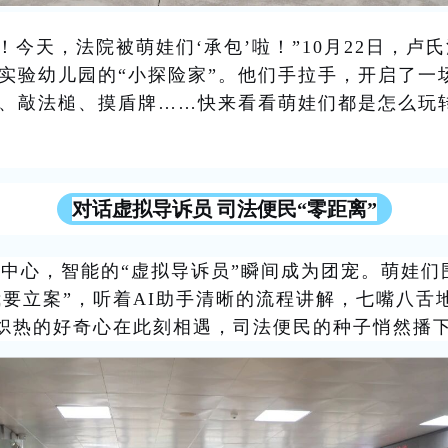
！今天，法院被萌娃们‘承包’啦！”
10月22日，
卢氏
实验幼儿园的“小探险家”。他们手拉手，开启了一
、敲法槌、摸盾牌……快来看看萌娃们都是怎么玩
对话
虚拟导诉员 司法便民“零距离”
务中心，智能的
“虚拟导诉员”瞬间成为团宠。萌娃们
我要立案”，听着AI助手清晰的流程讲解，七嘴八舌
炽热的好奇心在此刻相遇，司法便民的种子悄然播