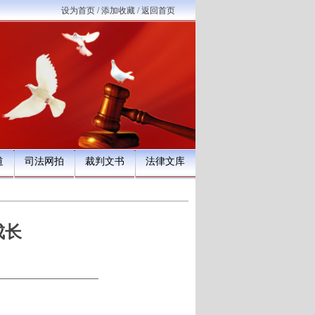
设为首页
/
添加收藏
/
返回首页
道
司法网拍
裁判文书
法律文库
成长