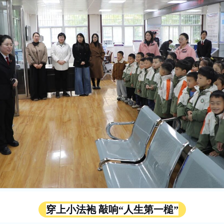
穿上小法袍 敲响
“人生第一槌”