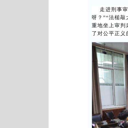
走进刑事
呀？”“法槌
重地坐上审判
了对公平正义