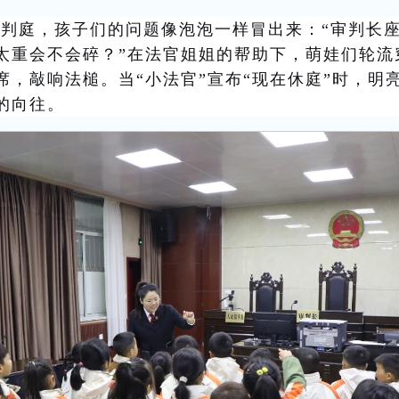
审判庭，孩子们的问题像泡泡一样冒出来：
“审判长
敲太重会不会碎？”在法官姐姐的帮助下，萌娃们轮流
席，敲响法槌。当“小法官”宣布“现在休庭”时，明
的向往。