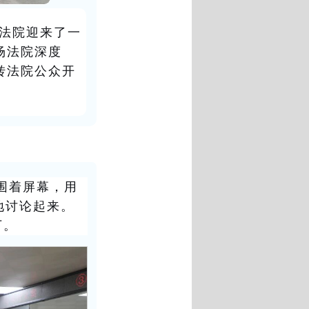
法院迎来了一
场法院深度
转法院公众开
围着屏幕，用
地讨论起来。
下。