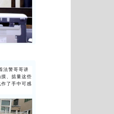
着法警哥哥讲
触摸、掂量这些
化作了手中可感