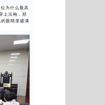
座位为什么最高
穿上法袍，郑
亮的眼睛里盛满