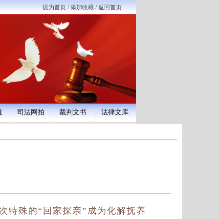
设为首页
/
添加收藏
/
返回首页
道
司法网拍
裁判文书
法律文库
次特殊的
“回家探亲”成为化解抚养