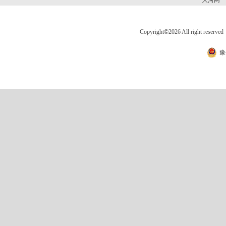
大河网
Copyright
©
2026 All right 
豫