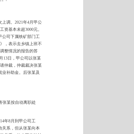
调。2021年4月甲公
资基本未超3000元。
至甲公司下属铁矿部门工
》，表示去乡镇上班不
作调整情况的报告的答
月13日，甲公司以张某
请仲裁，仲裁裁决张某
残就业补助金。后张某及
将张某按自动离职处
4年8月到甲公司工
劳动关系，但从张某向本