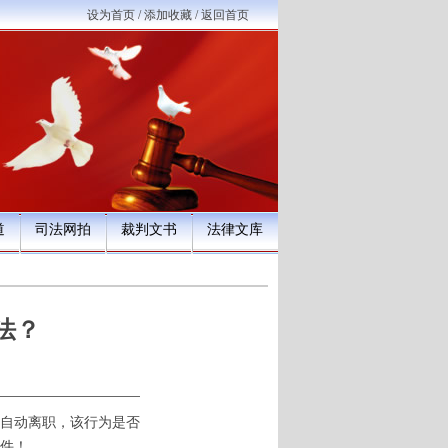
设为首页
/
添加收藏
/
返回首页
道
司法网拍
裁判文书
法律文库
法？
自动离职，该行为是否
件！