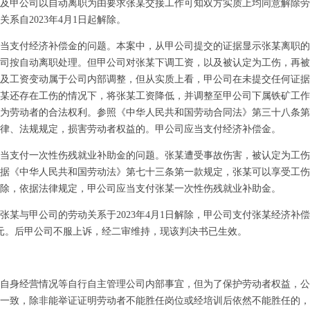
及甲公司以自动离职为由要求张某交接工作可知双方实质上均同意解除劳
系自2023年4月1日起解除。
支付经济补偿金的问题。本案中，从甲公司提交的证据显示张某离职的
司按自动离职处理。但甲公司对张某下调工资，以及被认定为工伤，再被
及工资变动属于公司内部调整，但从实质上看，甲公司在未提交任何证据
某还存在工伤的情况下，将张某工资降低，并调整至甲公司下属铁矿工作
为劳动者的合法权利。参照《中华人民共和国劳动合同法》第三十八条第
律、法规规定，损害劳动者权益的。甲公司应当支付经济补偿金。
支付一次性伤残就业补助金的问题。张某遭受事故伤害，被认定为工伤
据《中华人民共和国劳动法》第七十三条第一款规定，张某可以享受工伤
1日解除，依据法律规定，甲公司应当支付张某一次性伤残就业补助金。
甲公司的劳动关系于2023年4月1日解除，甲公司支付张某经济补偿金25
50元。后甲公司不服上诉，经二审维持，现该判决书已生效。
身经营情况等自行自主管理公司内部事宜，但为了保护劳动者权益，公
一致，除非能举证证明劳动者不能胜任岗位或经培训后依然不能胜任的，