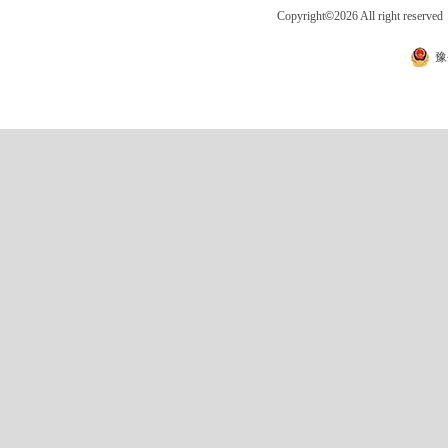
Copyright
©
2026 All right 
豫